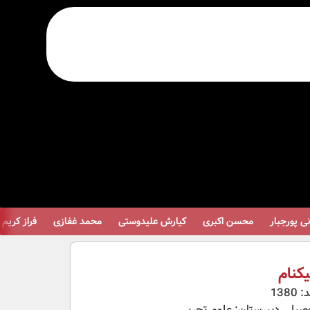
 پورجبار
محسن اکبری
کیارش علیدوستی
محمد غفازی
فراز کریم پو
یکنام
138
صیلی دبیرستان: علوم تجربی