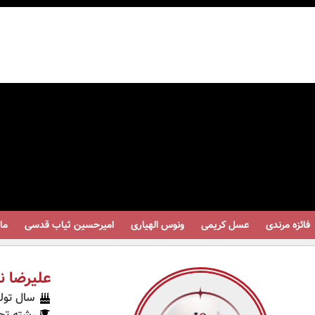
ائزه مرندی
عسل کریمی
ونوس الهیاری
امیرحسین ثیاب قدسی
مانی
علیرضا ن
سال تولد: 0
رشته تح