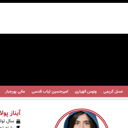
عسل کریمی
ونوس الهیاری
امیرحسین ثیاب قدسی
مانی پورجبار
م
آیناز پول
سال تولد: 2
رشته تح