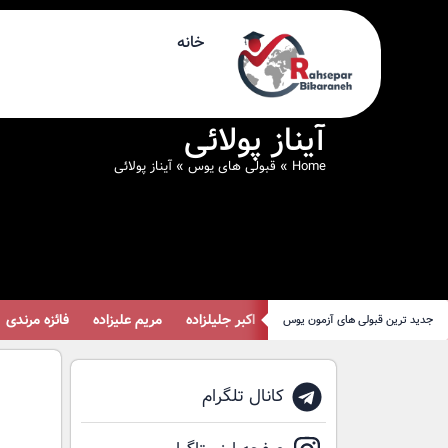
خانه
آیناز پولائی
Home
»
قبولی های یوس
»
آیناز پولائی
اکبر جلیلزاده
مریم علیزاده
فائزه مرندی
جدید ترین قبولی های آزمون یوس
کانال تلگرام