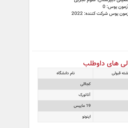
آزمون یوس: 0
مون یوس شرکت کننده: 2022
لی های داوطلب
شته قبولی
نام دانشگاه
کجاالی
آتاتورک
19 ماییس
اینونو