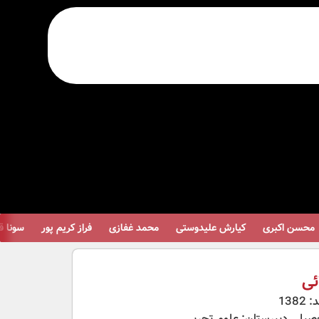
حسن اکبری
کیارش علیدوستی
محمد غفازی
فراز کریم پور
سونا قلی
ائی
138
صیلی دبیرستان: علوم تجربی